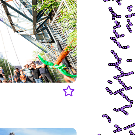
Add
to
favourites