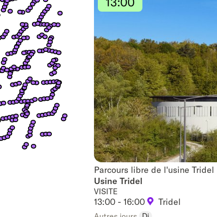
13:00
Parcours libre de l'usine Tridel
Parcours libre de l'usine Tridel
Usine Tridel
VISITE
13:00 - 16:00
Tridel
Autres jours
Di