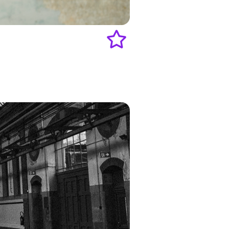
Add
to
favourites