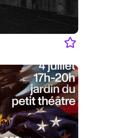
Add
to
favourites