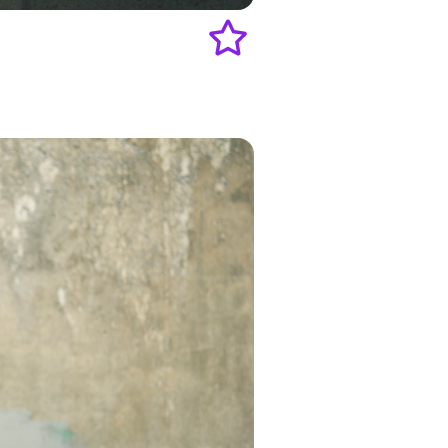
Add
to
favourites