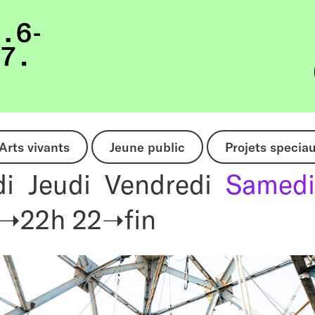
Arts vivants
Jeune public
Projets specia
di
Jeudi
Vendredi
Samedi
➝22h
22➝fin