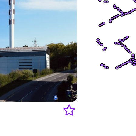
Add
to