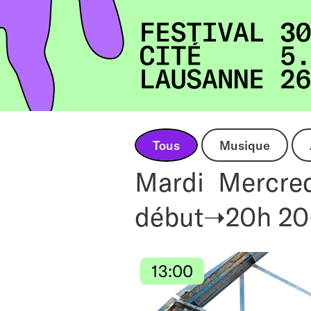
Accueil
Tous
Musique
Mardi
Mercre
début➝20h
20
13:00