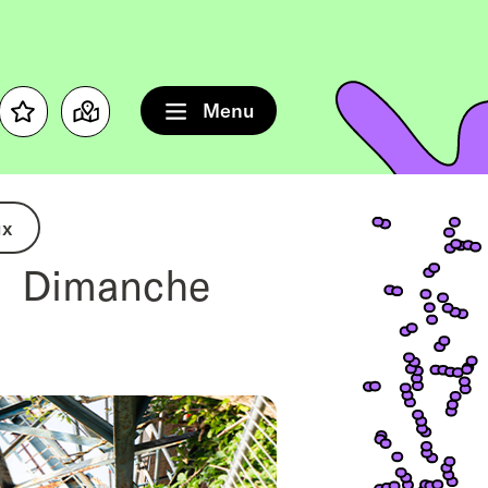
Menu
Favourites
Map
ux
Dimanche