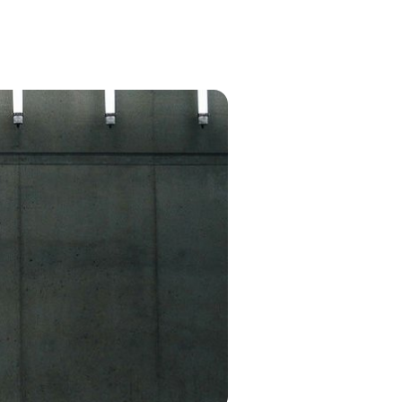
Add
to
favourites