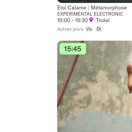
Eloi Calame : Métamorphose
Eloi Calame : Métamorphose
EXPERIMENTAL ELECTRONIC
15:00 - 15:30
Tridel
Autres jours
Ve
Di
15:45