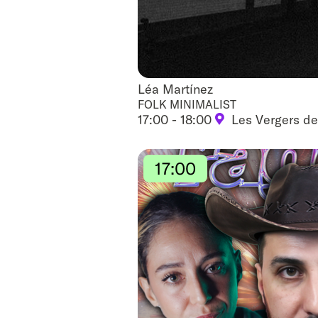
Léa Martínez
Léa Martínez
FOLK MINIMALIST
17:00 - 18:00
Les Vergers de
17:00