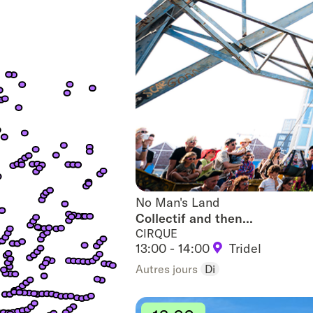
No Man's Land
No Man's Land
Collectif and then...
CIRQUE
13:00 - 14:00
Tridel
Autres jours
Di