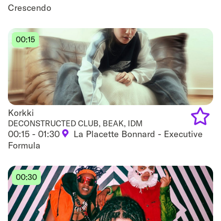
to
Crescendo
favouri
00:15
Korkki
Korkki
DECONSTRUCTED CLUB, BEAK, IDM
00:15 - 01:30
La Placette Bonnard - Executive
Add
Formula
to
favouri
00:30