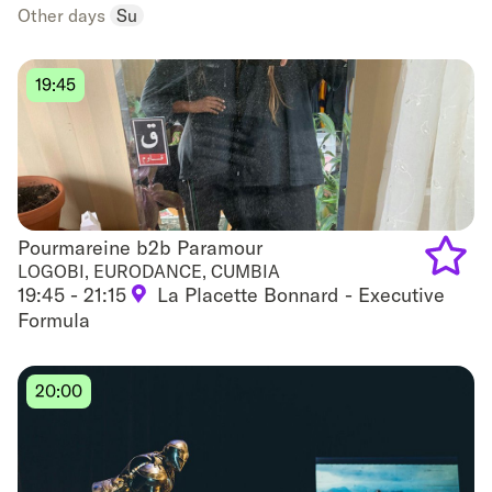
Other days
Su
to
favouri
19:45
Pourmareine b2b Paramour
Pourmareine b2b Paramour
LOGOBI, EURODANCE, CUMBIA
19:45 - 21:15
La Placette Bonnard - Executive
Add
Formula
to
favouri
20:00