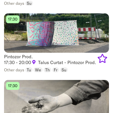
to
Other days
Su
favouri
17:30
Pintozor Prod.
Pintozor Prod.
17:30 - 20:00
Talus Curtat - Pintozor Prod.
Add
Other days
Tu
We
Th
Fr
Su
to
17:30
favouri