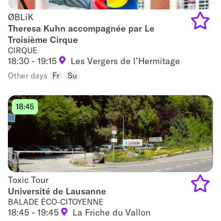
ØBLíK
ØBLíK
Theresa Kuhn accompagnée par Le
Troisième Cirque
Add
CIRQUE
to
18:30 - 19:15
Les Vergers de l’Hermitage
Other days
Fr
Su
favouri
18:45
Toxic Tour
Toxic Tour
Université de Lausanne
BALADE ÉCO-CITOYENNE
Add
18:45 - 19:45
La Friche du Vallon