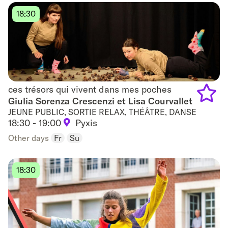
to
18:30
favouri
ces trésors qui vivent dans mes poches
ces trésors qui vivent dans mes poches
Giulia Sorenza Crescenzi et Lisa Courvallet
JEUNE PUBLIC, SORTIE RELAX, THÉÂTRE, DANSE
Add
18:30 - 19:00
Pyxis
to
Other days
Fr
Su
favouri
18:30