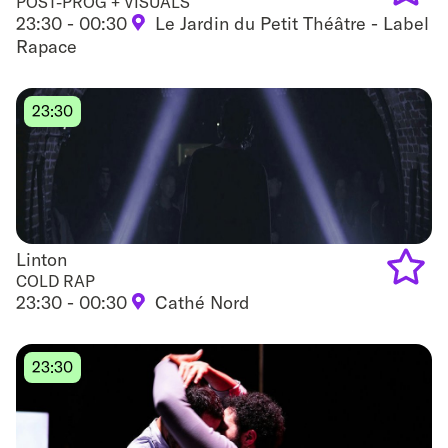
POST-PROG + VISUALS
23:30 - 00:30
Le Jardin du Petit Théâtre - Label
Add
Rapace
to
favouri
23:30
Linton
Linton
COLD RAP
23:30 - 00:30
Cathé Nord
Add
to
23:30
favouri