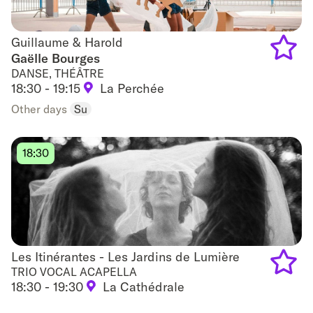
Guillaume & Harold
Guillaume & Harold
Gaëlle Bourges
DANSE, THÉÂTRE
Add
18:30 - 19:15
La Perchée
to
Other days
Su
favouri
18:30
Les Itinérantes - Les Jardins de Lumière
Les Itinérantes - Les Jardins de Lumière
TRIO VOCAL ACAPELLA
18:30 - 19:30
La Cathédrale
Add