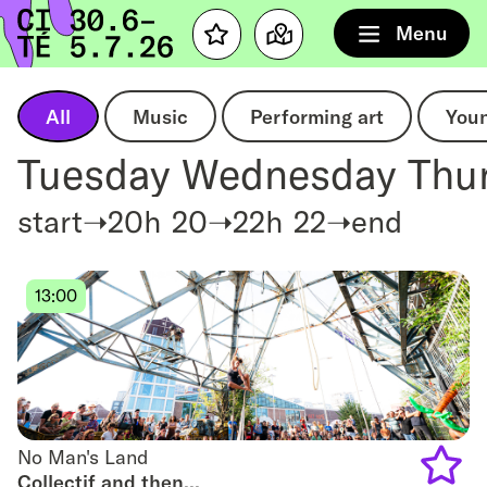
Home
Menu
Favourites
Map
All
Music
Performing art
You
Tuesday
Wednesday
Thu
start➝20h
20➝22h
22➝end
13:00
No Man's Land
No Man's Land
Collectif and then...