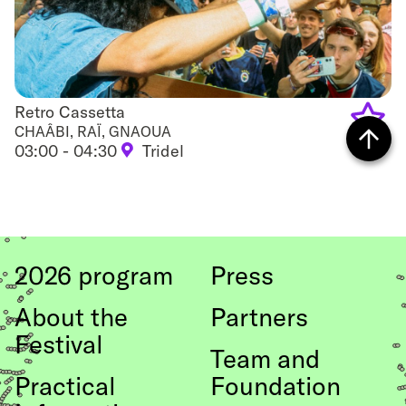
Retro Cassetta
Retro Cassetta
CHAÂBI, RAÏ, GNAOUA
03:00 - 04:30
Tridel
Add
Back
to
to top
favouri
2026 program
Press
About the
Partners
Festival
Team and
Practical
Foundation