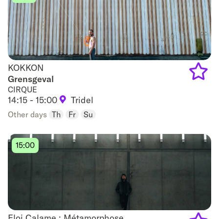
KOKKON
KOKKON
Grensgeval
CIRQUE
Add
14:15 - 15:00
Tridel
to
Other days
Th
Fr
Su
favouri
15:00
Eloi Calame : Métamorphose
Eloi Calame : Métamorphose