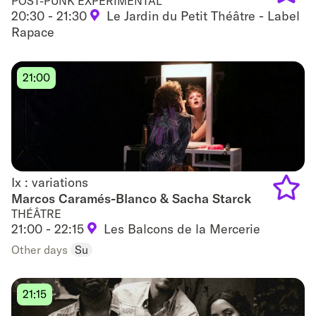
POST-PUNK EXPERIMENTAL
20:30 - 21:30
Le Jardin du Petit Théâtre - Label
Add
Rapace
to
favouri
21:00
Ix : variations
Ix : variations
Marcos Caramés-Blanco & Sacha Starck
THÉÂTRE
Add
21:00 - 22:15
Les Balcons de la Mercerie
to
Other days
Su
favouri
21:15