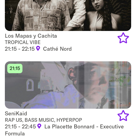
Los Mapas y Cachita
Los Mapas y Cachita
TROPICAL VIBE
21:15 - 22:15
Cathé Nord
Add
to
21:15
favouri
SeniKaid
SeniKaid
RAP US, BASS MUSIC, HYPERPOP
21:15 - 22:45
La Placette Bonnard - Executive
Add
Formula