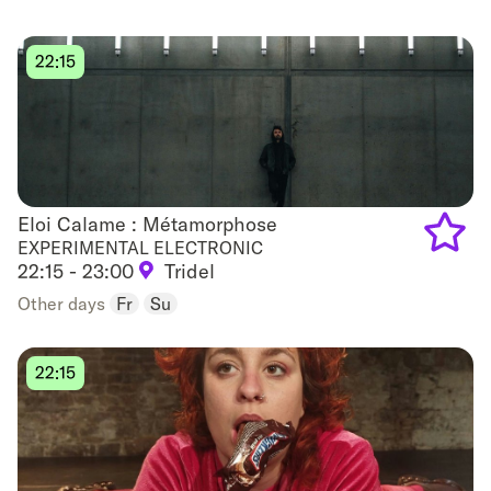
to
favouri
22:15
Eloi Calame : Métamorphose
Eloi Calame : Métamorphose
EXPERIMENTAL ELECTRONIC
22:15 - 23:00
Tridel
Add
Other days
Fr
Su
to
favouri
22:15