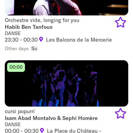
Orchestre vide, longing for you
Orchestre vide, longing for you
Habib Ben Tanfous
DANSE
Add
23:30 - 00:30
Les Balcons de la Mercerie
to
Other days
Su
favouri
00:00
cursi popurrí
cursi popurrí
Isam Abad Montalvo & Sephi Homère
DANSE
Add
00:00 - 00:30
La Place du Château -