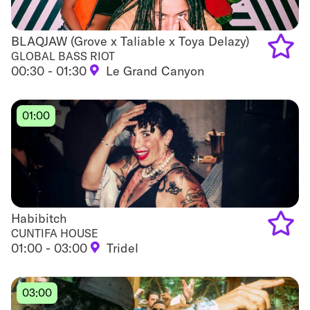
BLAQJAW (Grove x Taliable x Toya Delazy)
BLAQJAW (Grove x Taliable x Toya Delazy)
GLOBAL BASS RIOT
00:30 - 01:30
Le Grand Canyon
Add
to
01:00
favouri
Habibitch
Habibitch
CUNTIFA HOUSE
01:00 - 03:00
Tridel
Add
to
03:00
favouri