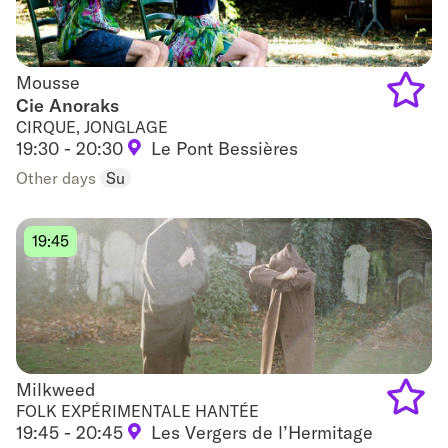
Mousse
Mousse
Cie Anoraks
CIRQUE, JONGLAGE
Add
19:30 - 20:30
Le Pont Bessières
to
Other days
Su
favouri
19:45
Milkweed
Milkweed
FOLK EXPÉRIMENTALE HANTÉE
19:45 - 20:45
Les Vergers de l’Hermitage
Add