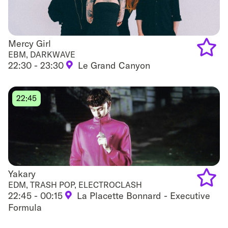
Mercy Girl
Mercy Girl
EBM, DARKWAVE
22:30 - 23:30
Le Grand Canyon
Add
to
22:45
favouri
Yakary
Yakary
EDM, TRASH POP, ELECTROCLASH
22:45 - 00:15
La Placette Bonnard - Executive
Add
Formula
to