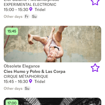
EXPERIMENTAL ELECTRONIC
15:00 - 15:30
Tridel
Add
Other days
Fr
Su
to
favouri
15:45
Obsolete Elegance
Obsolete Elegance
Cies Humo y Polvo & Las Corpa
CIRQUE MÉTAPHORIQUE
Add
15:45 - 16:30
Tridel
to
Other days
Su
favouri
17:00