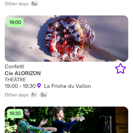
to
Other days
Su
favouri
19:00
Confetti
Confetti
Cie ALORIZON
THÉÂTRE
Add
19:00 - 19:30
La Friche du Vallon
to
Other days
Fr
Su
favouri
19:30