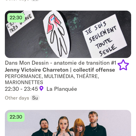
favouri
22:30
Dans Mon Dessin - anatomie de transition #1
Dans Mon Dessin - anatomie de transition #1
Jenny Victoire Charreton | collectif offense
PERFORMANCE, MULTIMÉDIA, THÉÂTRE,
Add
MARIONNETTES
22:30 - 23:45
La Planquée
to
Other days
Su
favouri
22:30