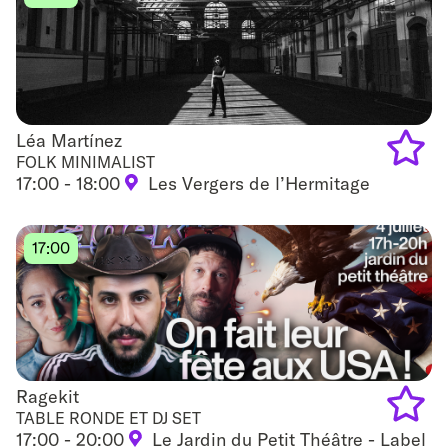
Léa Martínez
Léa Martínez
FOLK MINIMALIST
17:00 - 18:00
Les Vergers de l’Hermitage
Add
to
17:00
favouri
Ragekit
Ragekit
TABLE RONDE ET DJ SET
17:00 - 20:00
Le Jardin du Petit Théâtre - Label
Add