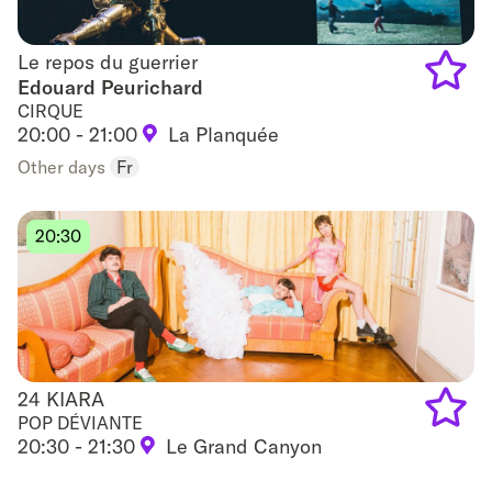
Le repos du guerrier
Le repos du guerrier
Edouard Peurichard
CIRQUE
Add
20:00 - 21:00
La Planquée
to
Other days
Fr
favouri
20:30
24 KIARA
24 KIARA
POP DÉVIANTE
20:30 - 21:30
Le Grand Canyon
Add