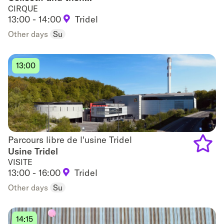
CIRQUE
Add
13:00 - 14:00
Tridel
to
Other days
Su
favouri
13:00
Parcours libre de l'usine Tridel
Parcours libre de l'usine Tridel
Usine Tridel
VISITE
Add
13:00 - 16:00
Tridel
to
Other days
Su
favouri
14:15