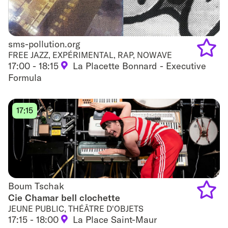
sms-pollution.org
sms-pollution.org
FREE JAZZ, EXPÉRIMENTAL, RAP, NOWAVE
17:00 - 18:15
La Placette Bonnard - Executive
Add
Formula
to
favouri
17:15
Boum Tschak
Boum Tschak
Cie Chamar bell clochette
JEUNE PUBLIC, THÉÂTRE D'OBJETS
Add
17:15 - 18:00
La Place Saint-Maur