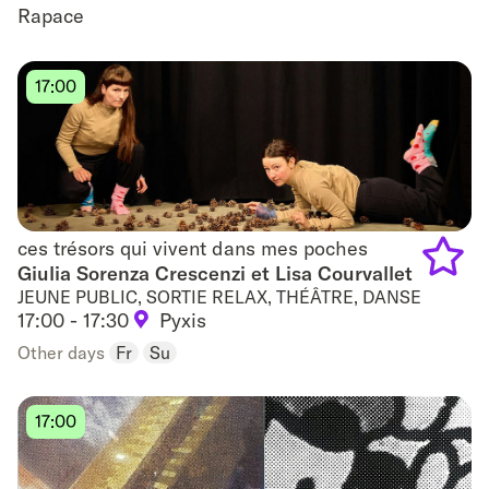
Rapace
to
favouri
17:00
ces trésors qui vivent dans mes poches
ces trésors qui vivent dans mes poches
Giulia Sorenza Crescenzi et Lisa Courvallet
JEUNE PUBLIC, SORTIE RELAX, THÉÂTRE, DANSE
Add
17:00 - 17:30
Pyxis
to
Other days
Fr
Su
favouri
17:00