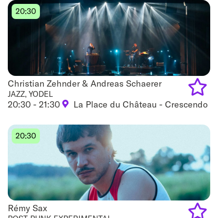
to
20:30
favouri
Christian Zehnder & Andreas Schaerer
Christian Zehnder & Andreas Schaerer
JAZZ, YODEL
20:30 - 21:30
La Place du Château - Crescendo
Add
to
20:30
favouri
Rémy Sax
Rémy Sax