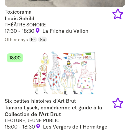
Toxicorama
Toxicorama
Louis Schild
THÉÂTRE SONORE
Add
17:30 - 18:30
La Friche du Vallon
to
Other days
Fr
Su
favouri
18:00
Six petites histoires d’Art Brut
Six petites histoires d’Art Brut
Tamara Lysek, comédienne et guide à la
Collection de l'Art Brut
Add
LECTURE, JEUNE PUBLIC
to
18:00 - 18:30
Les Vergers de l’Hermitage