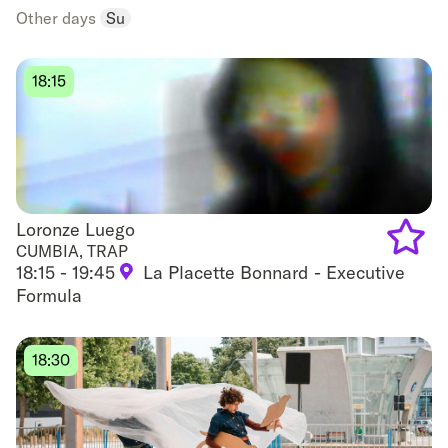
Other days
Su
favouri
18:15
Loronze Luego
Loronze Luego
CUMBIA, TRAP
18:15 - 19:45
La Placette Bonnard - Executive
Add
Formula
to
favouri
18:30