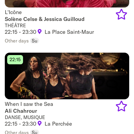
L'Icône
L'Icône
Solène Celse & Jessica Guilloud
THÉÂTRE
Add
22:15 - 23:30
La Place Saint-Maur
to
Other days
Su
favouri
22:15
When I saw the Sea
When I saw the Sea
Ali Chahrour
DANSE, MUSIQUE
Add
22:15 - 23:30
La Perchée
to
Other days
Su