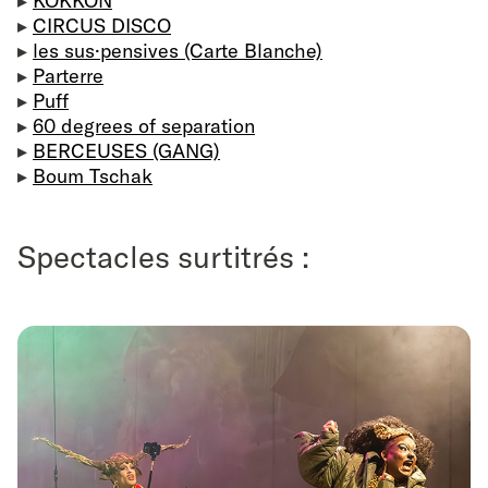
▸
KOKKON
▸
CIRCUS DISCO
▸
les sus·pensives (Carte Blanche)
▸
Parterre
▸
Puff
▸
60 degrees of separation
▸
BERCEUSES (GANG)
▸
Boum Tschak
Spectacles surtitrés :