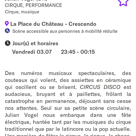
CIRQUE
,
PERFORMANCE
Cirque, musique
Add
La Place du Château - Crescendo
to
Scène accessible aux personnes à mobilité réduite
favouri
Jour(s) et horaires
Vendredi 03.07
23:45 - 00:15
Des numéros musicaux spectaculaires, des
couteaux qui volent, des assiettes en céramique
qui oscillent ou se brisent.
CIRCUS DISCO
est
audacieux, bruyant et à paillettes, frôlant la
catastrophe en permanence, déjouant sans cesse
nos attentes. Seul sur sa petite scène circulaire,
Julian Vogel nous embarque dans une fête
électrique, hantée tant par les musiques du cirque
traditionnel que par le latincore ou la pop actuelle.
Une manière de fêter le cirque, le risque, le chaos,