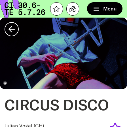
Accueil
Menu
Favourites
Map
Retour
©
CIRCUS DISCO
Julian Vogel (CH)