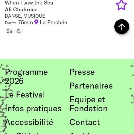
When I saw the Sea
When I saw the Sea
Ali Chahrour
DANSE, MUSIQUE
Add
75min
La Perchée
Durée
to
Sa
Di
Retour
favouri
vers
le
Programme
Presse
haut
2026
de
Partenaires
Le Festival
page
Equipe et
Infos pratiques
Fondation
Accessibilité
Contact