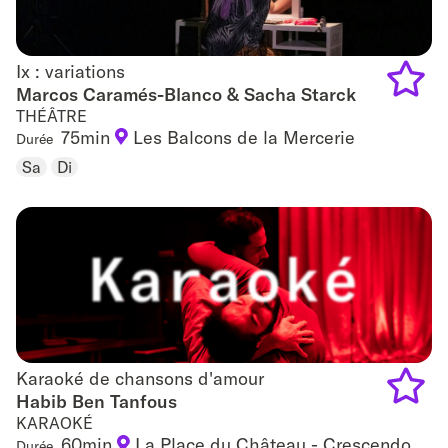
Ix : variations
Ix : variations
Marcos Caramés-Blanco & Sacha Starck
THÉÂTRE
Add
75min
Les Balcons de la Mercerie
Durée
to
Sa
Di
favouri
Karaoké de chansons d'amour
Karaoké de chansons d'amour
Habib Ben Tanfous
KARAOKÉ
Add
60min
La Place du Château - Crescendo
Durée