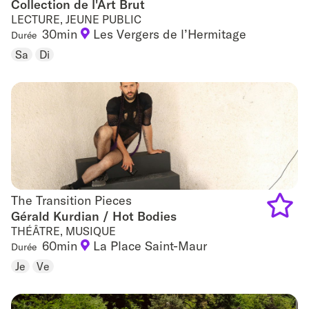
Collection de l'Art Brut
Add
LECTURE, JEUNE PUBLIC
to
30min
Les Vergers de l’Hermitage
Durée
Sa
Di
favouri
The Transition Pieces
The Transition Pieces
Gérald Kurdian / Hot Bodies
THÉÂTRE, MUSIQUE
Add
60min
La Place Saint-Maur
Durée
to
Je
Ve
favouri