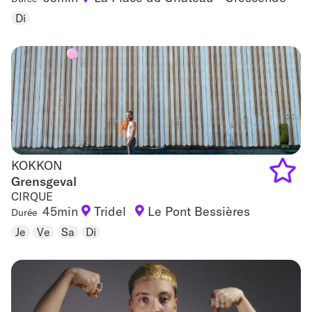
to
Di
favouri
KOKKON
KOKKON
Grensgeval
CIRQUE
Add
45min
Tridel
Le Pont Bessières
Durée
to
Je
Ve
Sa
Di
favouri