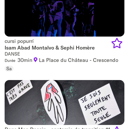
cursi popurrí
cursi popurrí
Isam Abad Montalvo & Sephi Homère
DANSE
Add
30min
La Place du Château - Crescendo
Durée
to
Sa
favouri