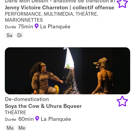
Dans Mon Dessin - anatomie de transition #1
Dans Mon Dessin - anatomie de transition #1
Jenny Victoire Charreton | collectif offense
PERFORMANCE, MULTIMÉDIA, THÉÂTRE,
Add
MARIONNETTES
75min
La Planquée
to
Durée
Sa
Di
favouri
De-domestication
De-domestication
Soya the Cow & Uhura Bqueer
THÉÂTRE
Add
60min
La Planquée
Durée
to
Ma
Me