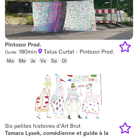
Pintozor Prod.
Pintozor Prod.
180min
Talus Curtat - Pintozor Prod.
Durée
Add
Ma
Me
Je
Ve
Sa
Di
to
favouri
Six petites histoires d’Art Brut
Six petites histoires d’Art Brut
Tamara Lysek, comédienne et guide à la