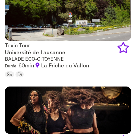
Toxic Tour
Toxic Tour
Université de Lausanne
BALADE ÉCO-CITOYENNE
Add
60min
La Friche du Vallon
Durée
to
Sa
Di
favouri