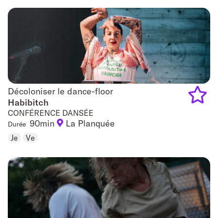
favouri
Décoloniser le dance-floor
Décoloniser le dance-floor
Habibitch
CONFÉRENCE DANSÉE
Add
90min
La Planquée
Durée
to
Je
Ve
favouri