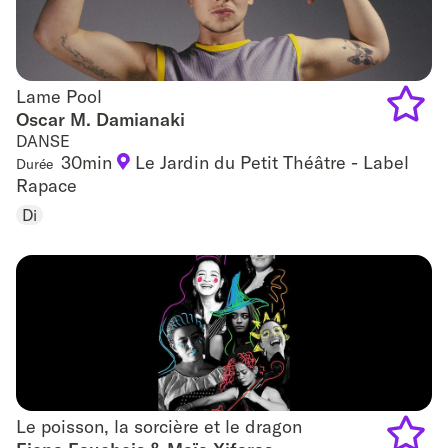
Lame Pool
Lame Pool
Oscar M. Damianaki
DANSE
Add
30min
Le Jardin du Petit Théâtre - Label
Durée
to
Rapace
Di
favouri
Le poisson, la sorcière et le dragon
Le poisson, la sorcière et le dragon