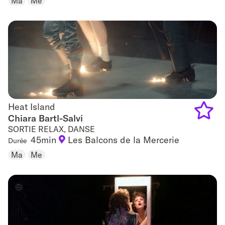
Ma
Me
favouri
Heat Island
Heat Island
Chiara Bartl-Salvi
SORTIE RELAX, DANSE
Add
45min
Les Balcons de la Mercerie
Durée
to
Ma
Me
favouri