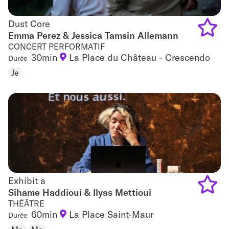
Dust Core
Dust Core
Emma Perez & Jessica Tamsin Allemann
CONCERT PERFORMATIF
Add
30min
La Place du Château - Crescendo
Durée
to
Je
favouri
Exhibit a
Exhibit a
Sihame Haddioui & Ilyas Mettioui
THÉÂTRE
Add
60min
La Place Saint-Maur
Durée
to