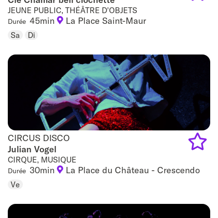
JEUNE PUBLIC, THÉÂTRE D'OBJETS
Add
45min
La Place Saint-Maur
Durée
to
Sa
Di
favouri
CIRCUS DISCO
CIRCUS DISCO
Julian Vogel
CIRQUE, MUSIQUE
Add
30min
La Place du Château - Crescendo
Durée
to
Ve
favouri