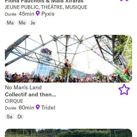
Fiona Fauchois & Maïa Xifaras
JEUNE PUBLIC, THÉÂTRE, MUSIQUE
Add
45min
Pyxis
Durée
to
Ma
Me
Je
favouri
No Man's Land
No Man's Land
Collectif and then...
CIRQUE
Add
60min
Tridel
Durée
to
Sa
Di
favouri