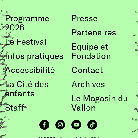
le Théâtre Les Halles de Sierrre
Programme
Presse
TeughausKultur Brig
2026
Kunst und Kulturhaus VISAVIS Berne
Partenaires
Le Festival
Equipe et
Infos pratiques
Fondation
Accessibilité
Contact
La Cité des
Archives
enfants
Le Magasin du
Staff
Vallon
Facebook
Instagram
YouTube
TikTok