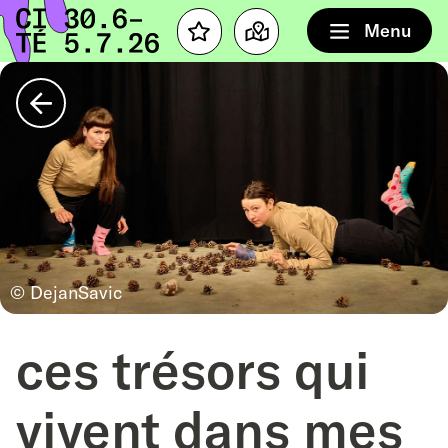
Accueil
Menu
Favourites
Map
Retour
© DejanSavic
ces trésors qui
vivent dans mes