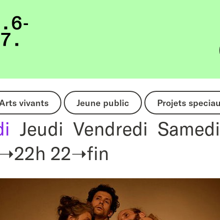
Arts vivants
Jeune public
Projets specia
di
Jeudi
Vendredi
Samedi
➝22h
22➝fin