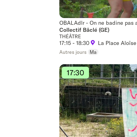
OBALAdlr - On ne badine pas a
OBALAdlr - On ne badine pas a
Collectif Bâclé (GE)
THÉÂTRE
17:15 - 18:30
La Place Aloïse
Autres jours
Ma
17:30