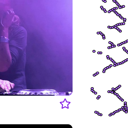
Add
to