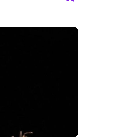
Add
to
favourites