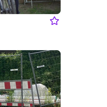
Add
to
favourites