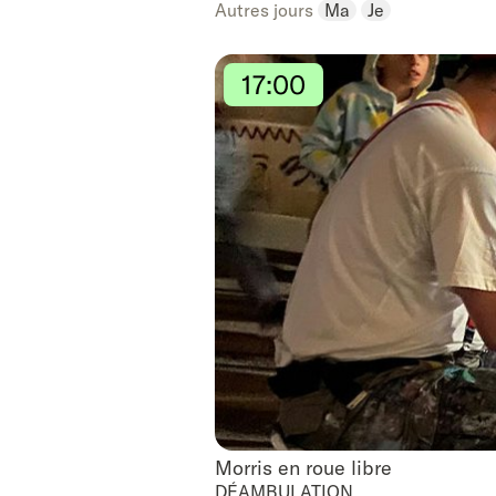
Autres jours
Ma
Je
17:00
Morris en roue libre
Morris en roue libre
DÉAMBULATION