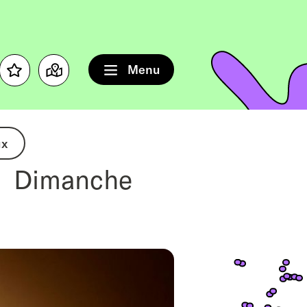
Menu
Favourites
Map
ux
Dimanche