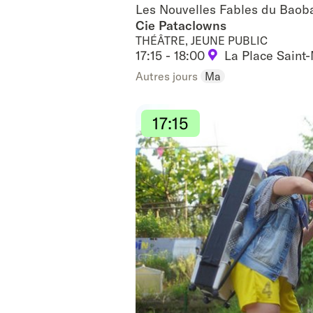
Les Nouvelles Fables du Baob
Les Nouvelles Fables du Baob
Cie Pataclowns
THÉÂTRE, JEUNE PUBLIC
17:15 - 18:00
La Place Saint
Autres jours
Ma
17:15