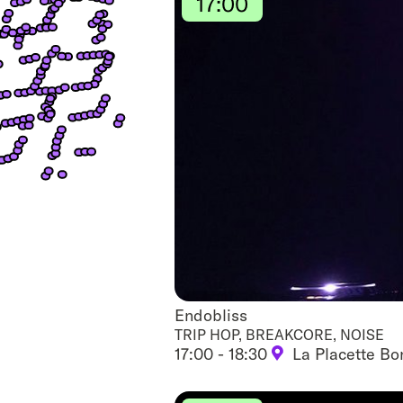
17:00
Endobliss
Endobliss
TRIP HOP, BREAKCORE, NOISE
17:00 - 18:30
La Placette Bo