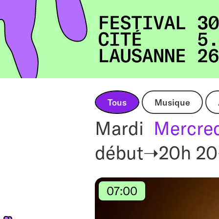
Accueil
Tous
Musique
Mardi
Mercre
début➝20h
20
07:00