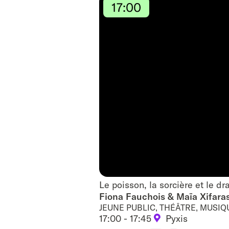
17:00
Le poisson, la sorcière et le d
Le poisson, la sorcière et le d
Fiona Fauchois & Maïa Xifara
JEUNE PUBLIC, THÉÂTRE, MUSIQ
17:00 - 17:45
Pyxis