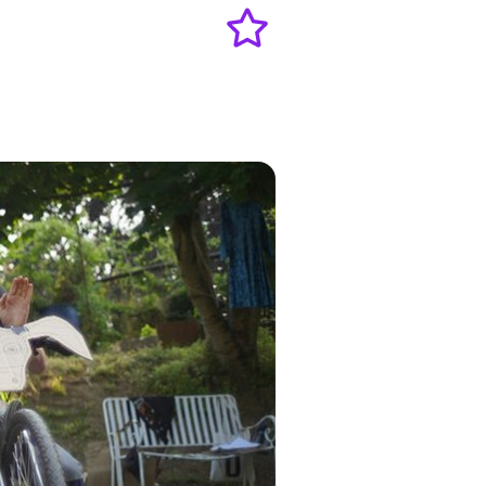
Add
to
favourites