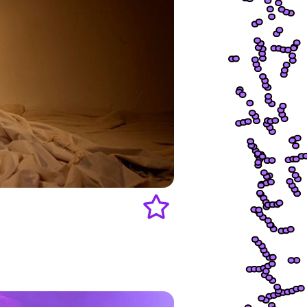
Add
to
favourites