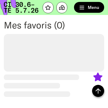
Accueil
Menu
Favourites
Map
Mes favoris
(0)
Retour