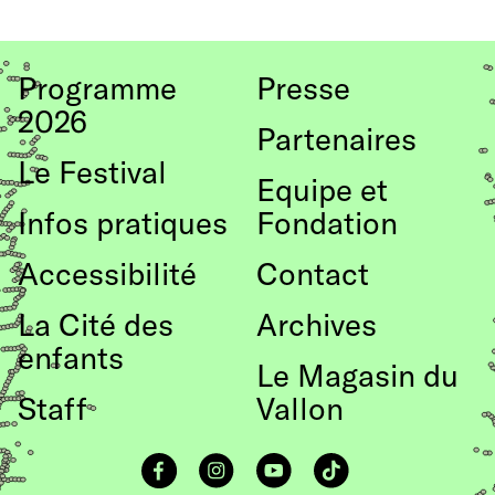
vers
le
Programme
Presse
haut
2026
de
Partenaires
Le Festival
page
Equipe et
Infos pratiques
Fondation
Accessibilité
Contact
La Cité des
Archives
enfants
Le Magasin du
Staff
Vallon