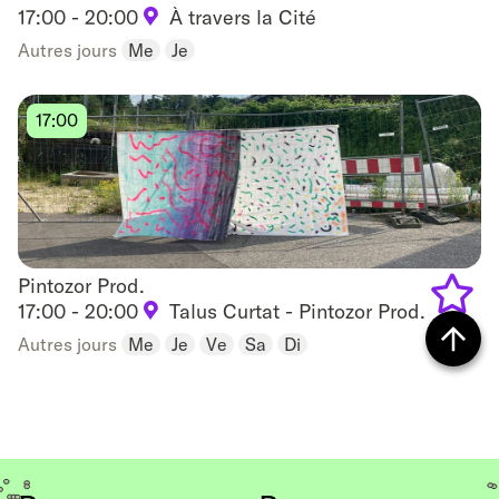
17:00 - 20:00
À travers la Cité
Add
Autres jours
Me
Je
to
favouri
17:00
Pintozor Prod.
Pintozor Prod.
17:00 - 20:00
Talus Curtat - Pintozor Prod.
Add
Autres jours
Me
Je
Ve
Sa
Di
to
Retour
favouri
vers
le