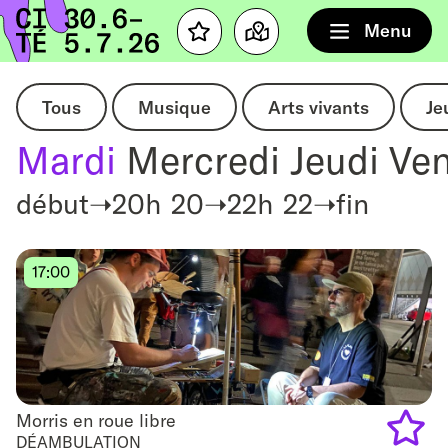
Accueil
Menu
Favourites
Map
Tous
Musique
Arts vivants
Je
Mardi
Mercredi
Jeudi
Ven
début➝20h
20➝22h
22➝fin
17:00
Morris en roue libre
Morris en roue libre
DÉAMBULATION