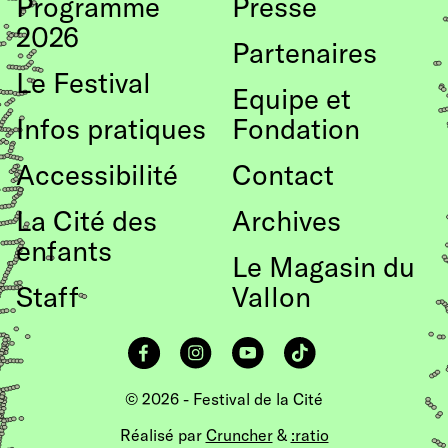
Programme
Presse
haut
2026
de
Partenaires
Le Festival
page
Equipe et
Infos pratiques
Fondation
Accessibilité
Contact
La Cité des
Archives
enfants
Le Magasin du
Staff
Vallon
Facebook
Instagram
YouTube
TikTok
© 2026 - Festival de la Cité
Réalisé par
Cruncher
&
:ratio