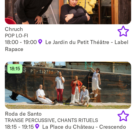
Chruch
Chruch
POP LO-FI
18:00 - 19:00
Le Jardin du Petit Théâtre - Label
Add
Rapace
to
favouri
18:15
Roda de Santo
Roda de Santo
TRANSE PERCUSSIVE, CHANTS RITUELS
18:15 - 19:15
La Place du Château - Crescendo
Add