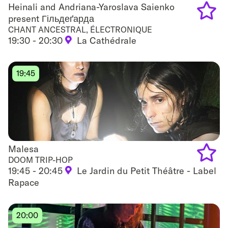
Heinali and Andriana-Yaroslava Saienko
Heinali and Andriana-Yaroslava Saienko present
present Гільдеґарда
Гільдеґарда
CHANT ANCESTRAL, ÉLECTRONIQUE
Add
19:30 - 20:30
La Cathédrale
to
favouri
19:45
Malesa
Malesa
DOOM TRIP-HOP
19:45 - 20:45
Le Jardin du Petit Théâtre - Label
Add
Rapace
to
favouri
20:00