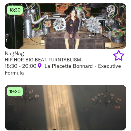
to
18:30
favouri
NagNag
NagNag
HIP HOP, BIG BEAT, TURNTABLISM
18:30 - 20:00
La Placette Bonnard - Executive
Add
Formula
to
favouri
19:30