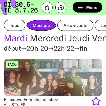
Accueil
Menu
Favourites
Map
Tous
Musique
Arts vivants
Je
Mardi
Mercredi
Jeudi
Ven
début➝20h
20➝22h
22➝fin
17:00
Executive Formula : all starz
Executive Formula : all starz
ALL STYLES