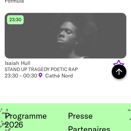
Formula
to
favouri
23:30
Isaiah Hull
Isaiah Hull
STAND UP TRAGEDY POETIC RAP
23:30 - 00:30
Cathé Nord
Add
Retour
to
vers
favouri
le
Programme
Presse
haut
2026
de
Partenaires