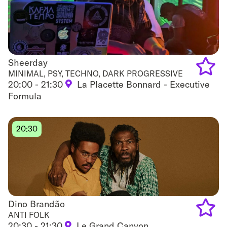
Sheerday
Sheerday
MINIMAL, PSY, TECHNO, DARK PROGRESSIVE
20:00 - 21:30
La Placette Bonnard - Executive
Add
Formula
to
favouri
20:30
Dino Brandão
Dino Brandão
ANTI FOLK
20:30 - 21:30
Le Grand Canyon