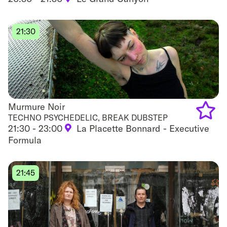
Add
to
21:30
favouri
Murmure Noir
Murmure Noir
TECHNO PSYCHEDELIC, BREAK DUBSTEP
21:30 - 23:00
La Placette Bonnard - Executive
Add
Formula
to
favouri
21:45