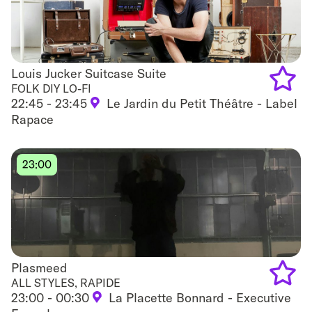
Louis Jucker Suitcase Suite
Louis Jucker Suitcase Suite
FOLK DIY LO-FI
22:45 - 23:45
Le Jardin du Petit Théâtre - Label
Add
Rapace
to
favouri
23:00
Plasmeed
Plasmeed
ALL STYLES, RAPIDE
23:00 - 00:30
La Placette Bonnard - Executive
Add