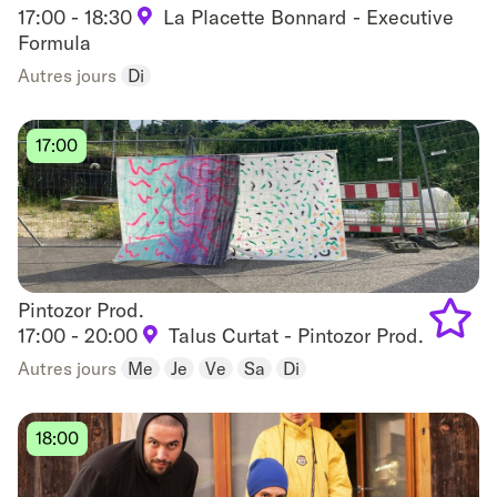
17:00 - 18:30
La Placette Bonnard - Executive
Add
Formula
to
Autres jours
Di
favouri
17:00
Pintozor Prod.
Pintozor Prod.
17:00 - 20:00
Talus Curtat - Pintozor Prod.
Add
Autres jours
Me
Je
Ve
Sa
Di
to
18:00
favouri