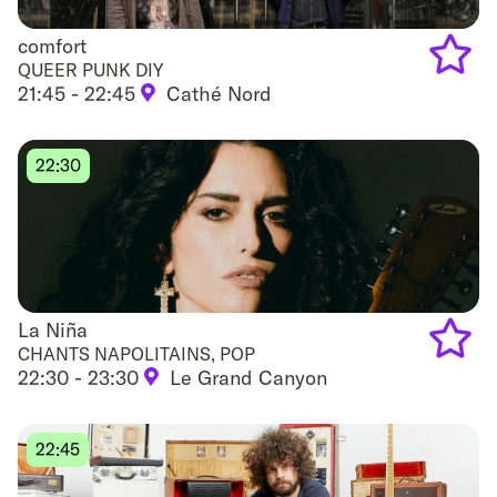
comfort
comfort
QUEER PUNK DIY
21:45 - 22:45
Cathé Nord
Add
to
22:30
favouri
La Niña
La Niña
CHANTS NAPOLITAINS, POP
22:30 - 23:30
Le Grand Canyon
Add
to
22:45
favouri