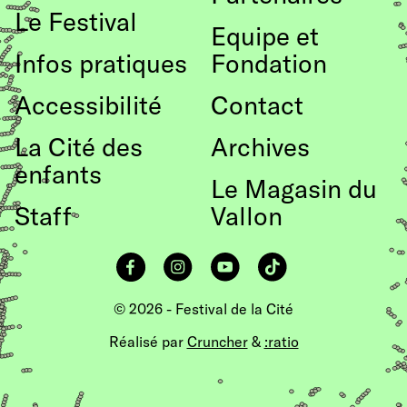
Le Festival
page
Equipe et
Infos pratiques
Fondation
Accessibilité
Contact
La Cité des
Archives
enfants
Le Magasin du
Staff
Vallon
Facebook
Instagram
YouTube
TikTok
© 2026 - Festival de la Cité
Réalisé par
Cruncher
&
:ratio