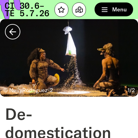
Home
Menu
Favourites
Map
Back
© NellyRodriguez_2
1/2
De-
domestication