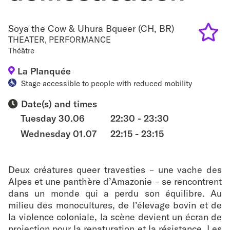
Soya the Cow & Uhura Bqueer (CH, BR)
THEATER
,
PERFORMANCE
Théâtre
Add
La Planquée
to
Stage accessible to people with reduced mobility
favouri
Date(s) and times
Tuesday 30.06
22:30 - 23:30
Wednesday 01.07
22:15 - 23:15
Deux créatures queer travesties – une vache des
Alpes et une panthère d’Amazonie – se rencontrent
dans un monde qui a perdu son équilibre. Au
milieu des monocultures, de l’élevage bovin et de
la violence coloniale, la scène devient un écran de
projection pour la renaturation et la résistance. Les