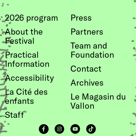
Coco Schwarz
2026 program
Press
Assistant Choreographer and Director
Victor Mendes
About the
Partners
Surtitles
Festival
Team and
Daniela Lehmann
Practical
Foundation
Consultant for descriptive surtitles
Information
Contact
Lua Leirner
Accessibility
Translation French subtitles
Archives
Cassiane Pfund
La Cité des
Le Magasin du
enfants
Video/Photography Switzerland
Vallon
Sam Hill
Staff
Victoria Papagni
Olivia Schenker